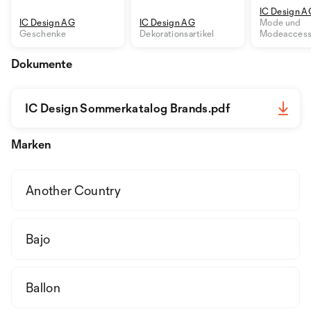
IC Design A
IC Design AG
IC Design AG
Mode und
Geschenke
Dekorationsartikel
Modeaccess
Dokumente
IC Design Sommerkatalog Brands.pdf
Marken
Another Country
Bajo
Ballon