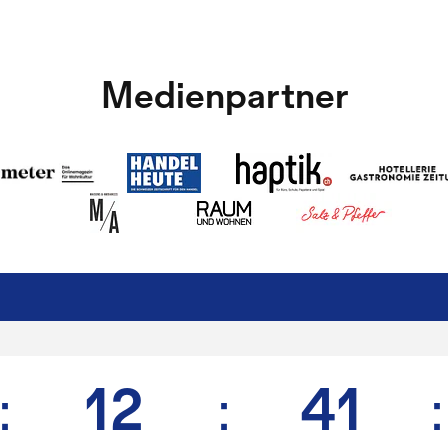
Medienpartner
:
12
:
41
: