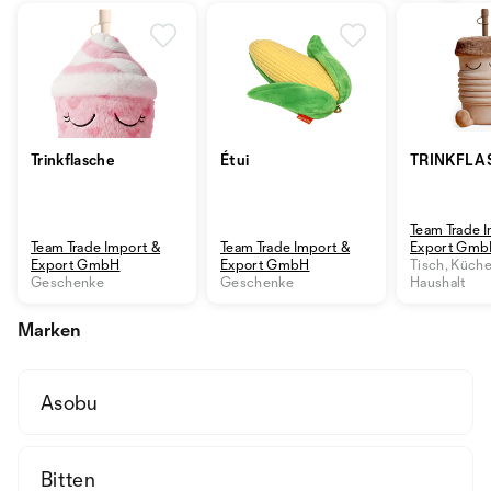
Trinkflasche
Étui
TRINKFLA
Team Trade 
Team Trade Import &
Team Trade Import &
Export Gm
Export GmbH
Export GmbH
Tisch, Küch
Geschenke
Geschenke
Haushalt
Marken
Asobu
Bitten