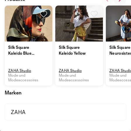
Silk Square
Silk Square
Silk Square
Kaleido Blue
Kaleido Yellow
Neurosiste
Foulard
Aqua
ZAHA Studio
ZAHA Studio
ZAHA Studi
Mode und
Mode und
Mode und
Modeaccessoires
Modeaccessoires
Modeaccess
Marken
ZAHA