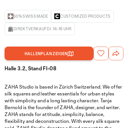
50% SWISS MADE
CUSTOMIZED PRODUCTS
DIREKTVERKAUF DI. 14-16 UHR
HALLENPLAN ZEIGEN
Halle 3.2, Stand FI-08
ZAHA Studio is based in Zürich Switzerland. We offer
silk squares and leather essentials for urban styles
with simplicity and a long lasting character. Tanja
Bernold is the founder of ZAHA, designer, and writer.
ZAHA stands for attitude, simplicity, balance,
flexibility and deconstruction. With every silk square
sold, ZAHA Studio donates a fixed amount to the