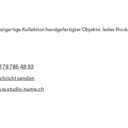
zigartige Kollektion handgefertigter Objekte. Jedes Produkt
1 79 785 48 93
chricht senden
w.studio-nume.ch