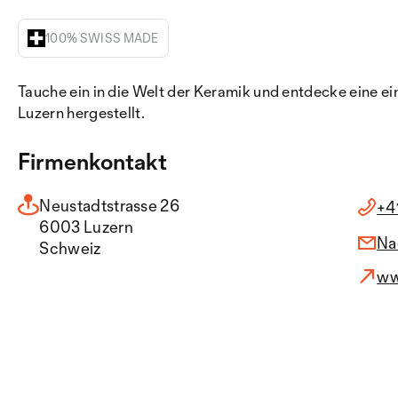
100% SWISS MADE
Tauche ein in die Welt der Keramik und entdecke eine ein
Luzern hergestellt.
Firmenkontakt
Neustadtstrasse 26
+4
6003 Luzern
Na
Schweiz
ww