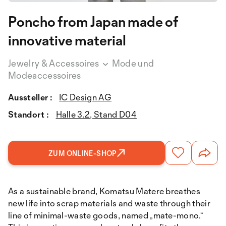
Poncho from Japan made of
innovative material
Jewelry & Accessoires
Mode und
Modeaccessoires
Aussteller :
IC Design AG
Standort :
Halle 3.2, Stand D04
ZUM ONLINE-SHOP
As a sustainable brand, Komatsu Matere breathes
new life into scrap materials and waste through their
line of minimal-waste goods, named „mate-mono.“