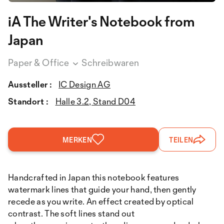
iA The Writer's Notebook from
Japan
Paper & Office
Schreibwaren
Aussteller :
IC Design AG
Standort :
Halle 3.2, Stand D04
MERKEN
TEILEN
Handcrafted in Japan this notebook features
watermark lines that guide your hand, then gently
recede as you write. An effect created by optical
contrast. The soft lines stand out