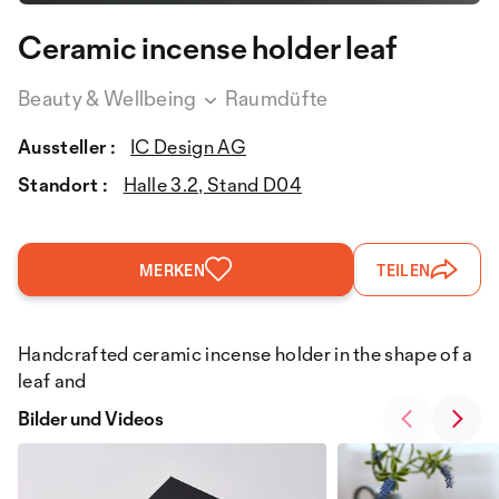
Ceramic incense holder leaf
Beauty & Wellbeing
Raumdüfte
Aussteller :
IC Design AG
Standort :
Halle 3.2, Stand D04
MERKEN
TEILEN
Handcrafted ceramic incense holder in the shape of a
leaf and
Bilder und Videos