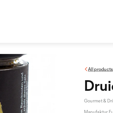
All products
Drui
Gourmet & Dr
Manufaktur F