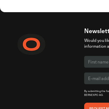
Newslett
Would you like
information 
By submitting the f
BERNEXPO AG.