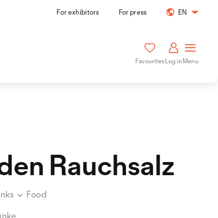
For exhibitors
For press
EN
Favourites
Log in
Menu
den Rauchsalz
inks
Food
unke