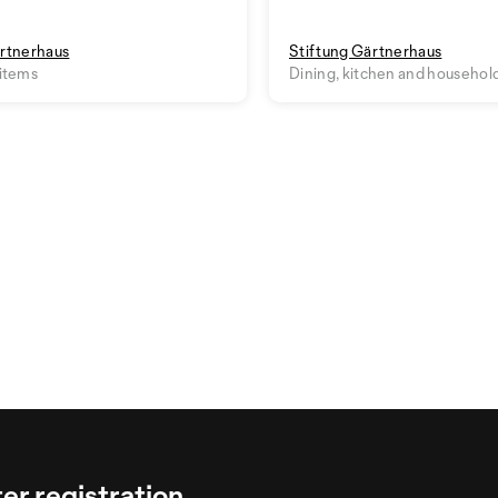
ärtnerhaus
Stiftung Gärtnerhaus
 items
Dining, kitchen and househol
er registration