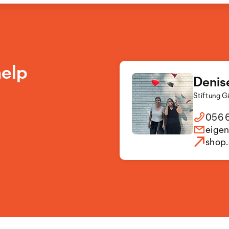
help
Denis
Stiftung G
056 6
eige
shop.