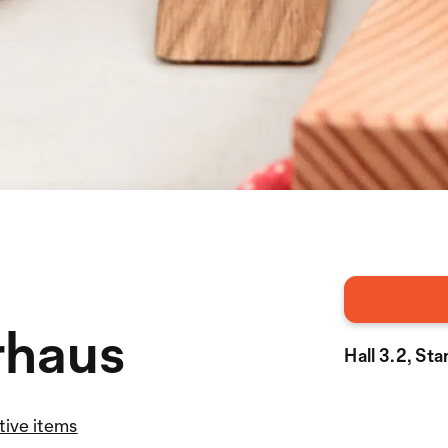
rhaus
Hall 3.2, St
ive items