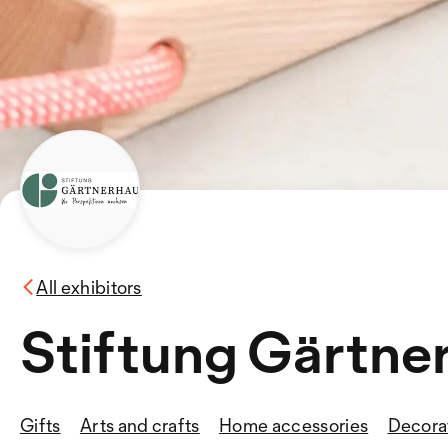
All exhibitors
Stiftung Gärtne
Gifts
Arts and crafts
Home accessories
Decorat