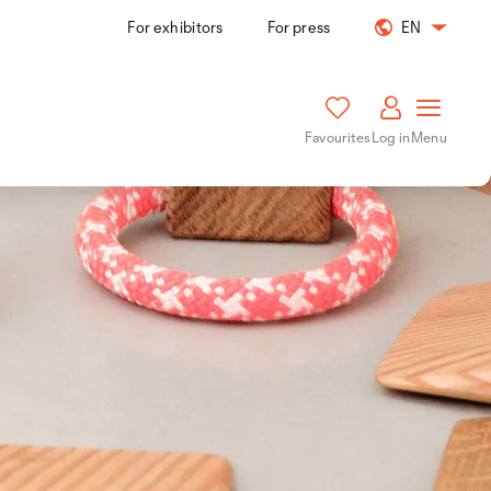
For exhibitors
For press
EN
Favourites
Log in
Menu