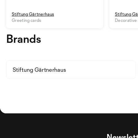
Stiftung Gärtnerhaus
Stiftung G
Greeting cards
Decorative
Brands
Stiftung Gärtnerhaus
Newslett