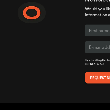
Would you like
information 
By submitting the f
BERNEXPO AG.