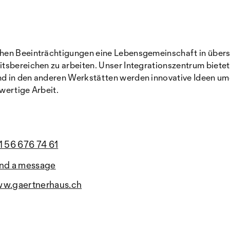
chen Beeinträchtigungen eine Lebensgemeinschaft in über
sbereichen zu arbeiten. Unser Integrationszentrum bietet 
d in den anderen Werkstätten werden innovative Ideen umge
hwertige Arbeit.
1 56 676 74 61
nd a message
w.gaertnerhaus.ch