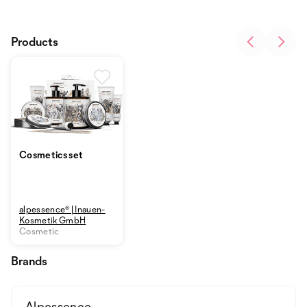
Products
Cosmetics set
alpessence® | Inauen-
Kosmetik GmbH
Cosmetic
Brands
Alpessence