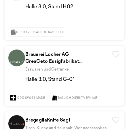
Halle 3.0, Stand H02
DIREKTVERKAUF DI. 14-16 UHR
Brauerei Locher AG
CreaCeto Essigfabrikatur
brewbee
Esswaren und Getränke
Halle 3.0, Stand G-01
100% SWISS MADE
TÄGLICH DIREKTVERKAUF
BregagliaKnife Sagl
Tisch, Küche und Haushalt, Wohnaccessoires