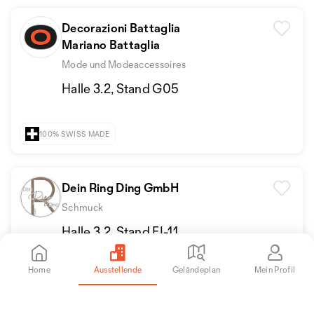
Decorazioni Battaglia
Mariano Battaglia
Mode und Modeaccessoires
Halle 3.2, Stand G05
100% SWISS MADE
Dein Ring Ding GmbH
Schmuck
Halle 3.2, Stand FI-11
Home
Ausstellende
Geländeplan
Mein Profil
+2
100% SWISS MADE
CUSTOMIZED PRODUCTS