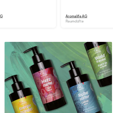
AG
Aromalife AG
Raumdüfte