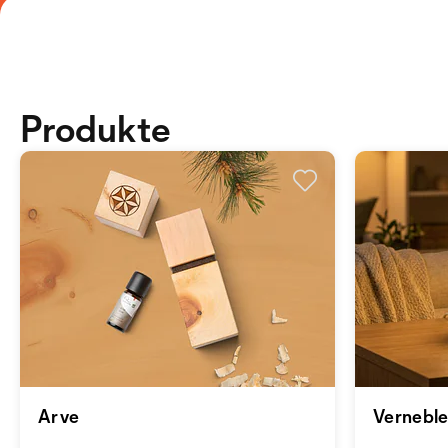
Produkte
Arve
Vernebl