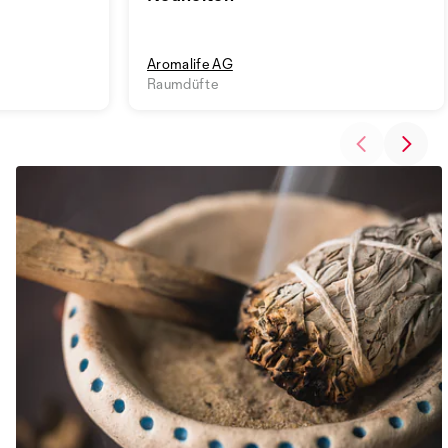
Aromalife AG
Raumdüfte