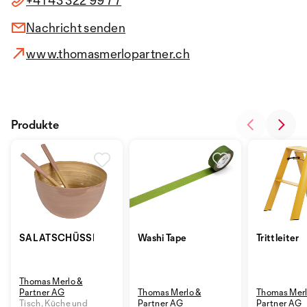
+41 43 322 99 77
Nachricht senden
www.thomasmerlopartner.ch
Produkte
SALATSCHÜSSEL
Washi Tape
Trittleiter
Thomas Merlo &
Partner AG
Thomas Merlo &
Thomas Merl
Tisch, Küche und
Partner AG
Partner AG