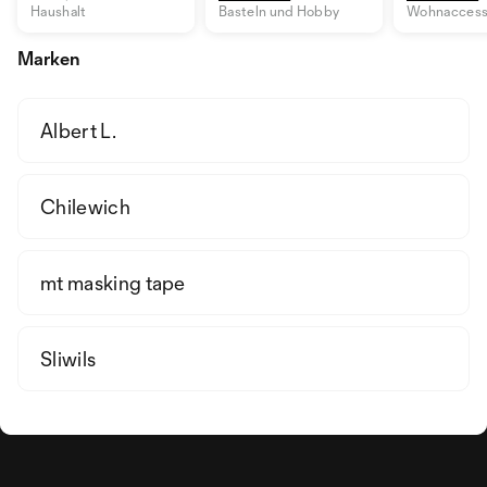
Haushalt
Basteln und Hobby
Wohnaccess
Marken
Albert L.
Chilewich
mt masking tape
Sliwils