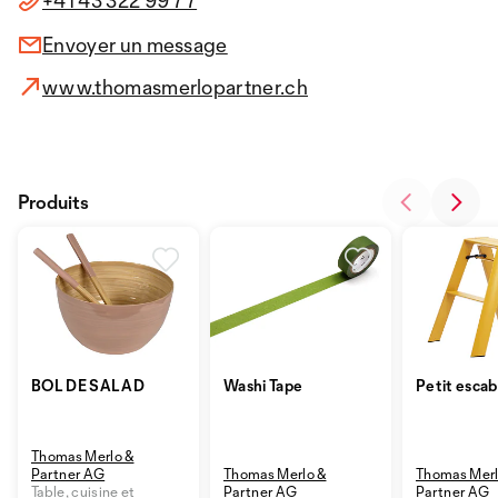
+41 43 322 99 77
Envoyer un message
www.thomasmerlopartner.ch
Produits
BOL DE SALAD
Washi Tape
Petit esca
Thomas Merlo &
Partner AG
Thomas Merlo &
Thomas Merl
Table, cuisine et
Partner AG
Partner AG