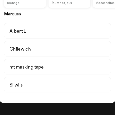
ménage
Jouets et jeux
Accessoires 
Marques
Albert L.
Chilewich
mt masking tape
Sliwils