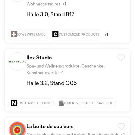
Wohnaccessoires
+1
Halle 3.0, Stand B17
+1
50% SWISS MADE
CUSTOMIZED PRODUCTS
Ilex Studio
Spa- und Wellnessprodukte, Geschenke,
Kunsthandwerk
+4
Halle 3.2, Stand C05
ERSTE AUSSTELLUNG
DIREKTVERKAUF DI. 14-16 UHR
La boîte de couleurs
Geschenke, Basteln und Hobby, Kunsthandwerk
+4