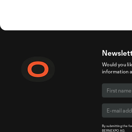
Newslett
Would you like
information 
By submitting the f
BERNEXPO AG.