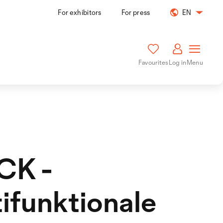
For exhibitors
For press
EN
Favourites
Log in
Menu
CK -
ifunktionale