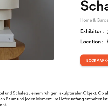
Sch
Home & Gard
Exhibitor :
Location :
BOOKMARK
 und Schale zu einem ruhigen, skulpturalen Objekt. Ob als
den Raum und jeden Moment. Im Lieferumfang enthalten ist 
cht.