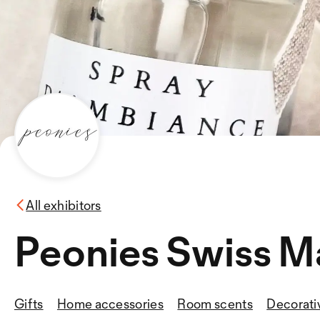
All exhibitors
Peonies Swiss M
Gifts
Home accessories
Room scents
Decorati