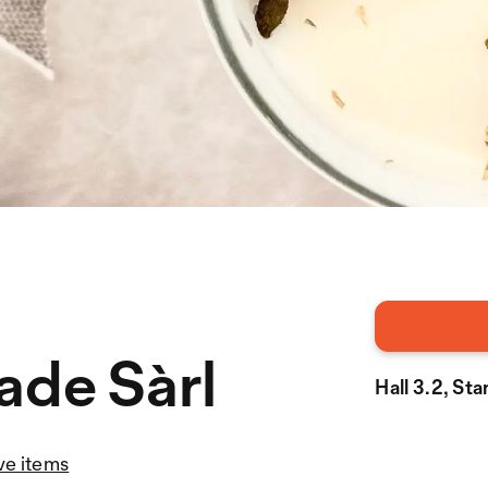
ade Sàrl
Hall 3.2, St
ve items