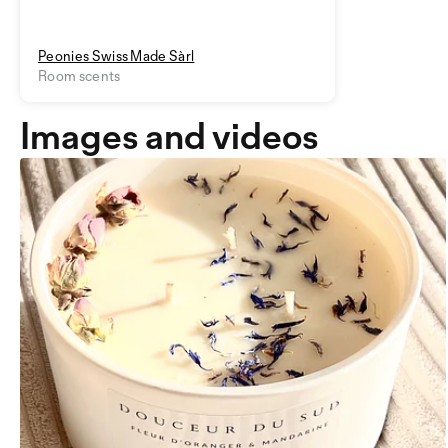
Peonies Swiss Made Sàrl
Room scents
Images and videos