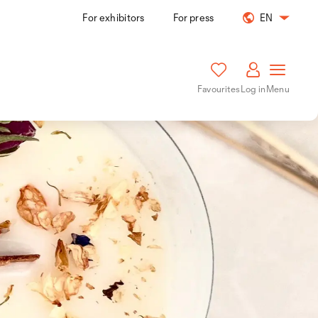
For exhibitors
For press
EN
Favourites
Log in
Menu