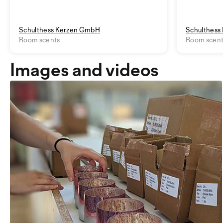
Schulthess Kerzen GmbH
Schulthess
Room scents
Room scen
Images and videos