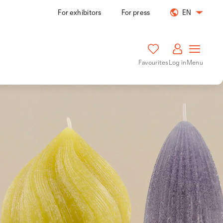
For exhibitors
For press
EN
Favourites
Log in
Menu