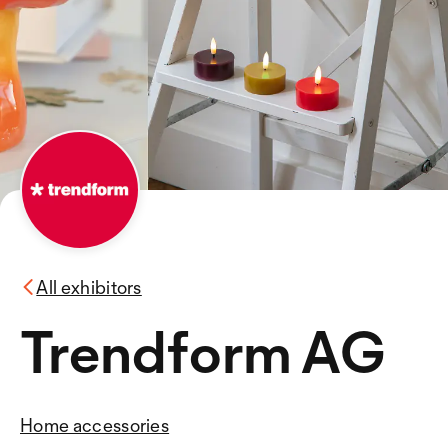
All exhibitors
Trendform AG
Home accessories