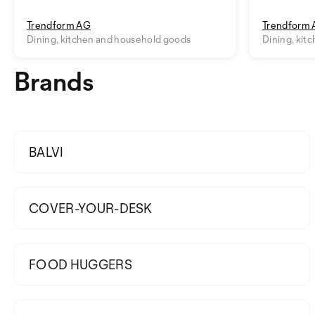
Trendform AG
Trendform
Dining, kitchen and household goods
Dining, kit
Brands
BALVI
COVER-YOUR-DESK
FOOD HUGGERS