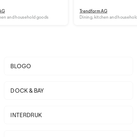
 AG
Trendform AG
chen and household goods
Dining, kitchen and househol
BLOGO
DOCK & BAY
INTERDRUK