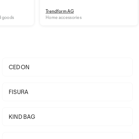
Trendform AG
d goods
Home accessories
CEDON
FISURA
KIND BAG