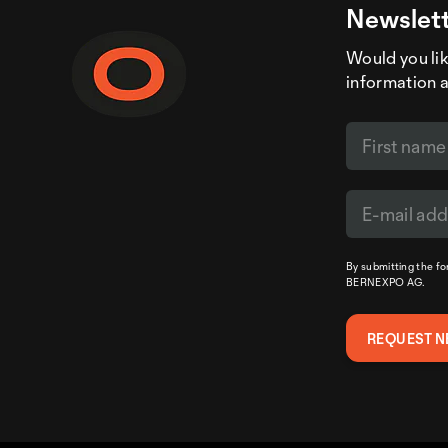
Newslett
Would you like
information 
By submitting the f
BERNEXPO AG.