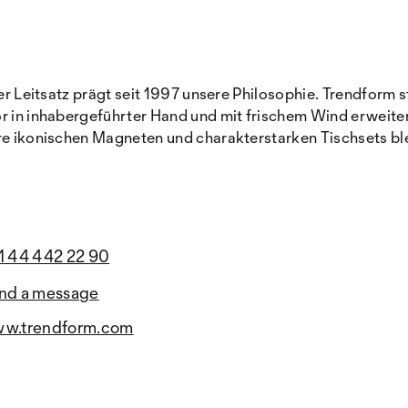
ser Leitsatz prägt seit 1997 unsere Philosophie. Trendform 
or in inhabergeführter Hand und mit frischem Wind erweiter
ere ikonischen Magneten und charakterstarken Tischsets b
1 44 442 22 90
nd a message
w.trendform.com