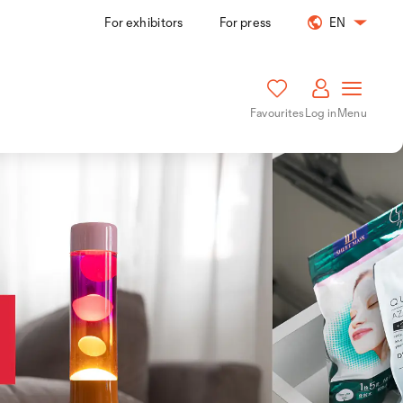
For exhibitors
For press
EN
Favourites
Log in
Menu