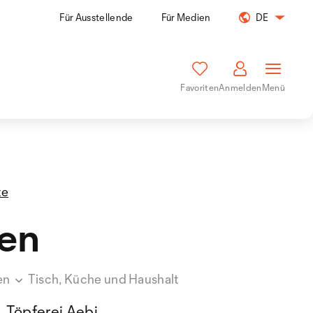
Für Ausstellende
Für Medien
DE
Favoriten
Anmelden
Menü
te
en
en
Tisch, Küche und Haushalt
Töpferei Aebi