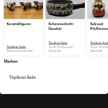
Keramikfiguren
Scherenschnitt-
Salz und
Geschirr
Pfefferstr
Töpferei Aebi
Töpferei Aeb
Töpferei Aebi
Tisch, Küche und
Tisch, Küch
Dekorationsartikel
Haushalt
Haushalt
Marken
Töpferei Aebi