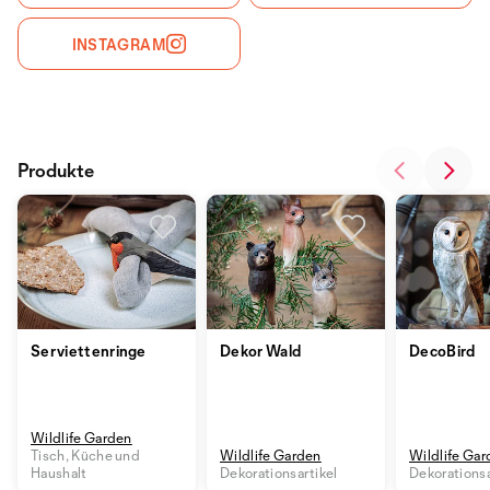
INSTAGRAM
Produkte
Serviettenringe
Dekor Wald
DecoBird
Wildlife Garden
Tisch, Küche und
Wildlife Garden
Wildlife Ga
Haushalt
Dekorationsartikel
Dekorationsa