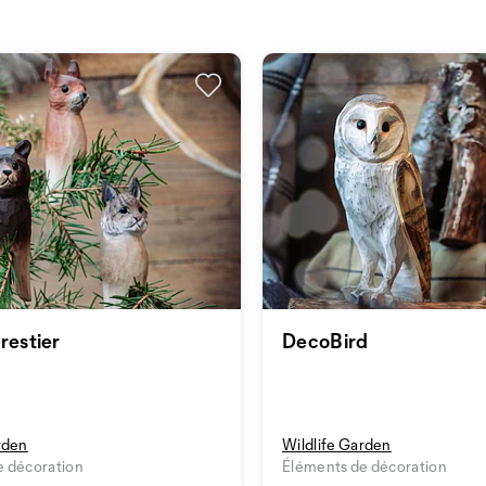
restier
DecoBird
rden
Wildlife Garden
e décoration
Éléments de décoration