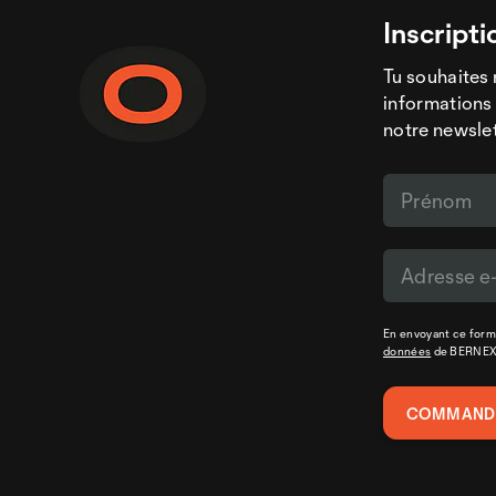
Inscripti
Tu souhaites 
informations 
notre newslet
En envoyant ce formu
données
de BERNE