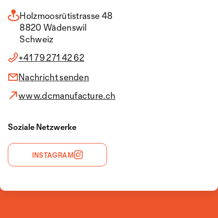
Holzmoosrütistrasse 48
8820 Wädenswil
Schweiz
+41 79 271 42 62
Nachricht senden
www.dcmanufacture.ch
Soziale Netzwerke
INSTAGRAM