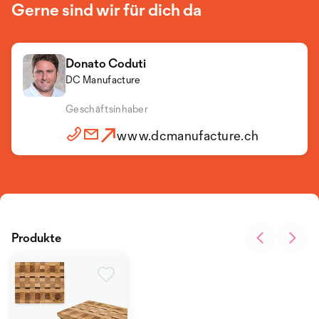
Gerne sind wir für dich da
Donato Coduti
DC Manufacture
Geschäftsinhaber
www.dcmanufacture.ch
Produkte