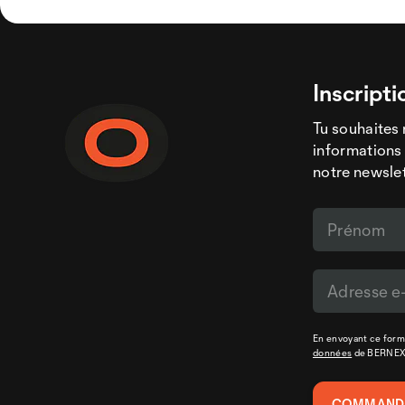
Inscripti
Tu souhaites 
informations 
notre newslet
En envoyant ce formu
données
de BERNE