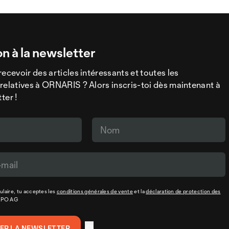
on à la newsletter
recevoir des articles intéressants et toutes les
relatives à ORNARIS ? Alors inscris-toi dès maintenant à
ter !
laire, tu acceptes les
conditions générales de vente
et la
déclaration de protection des
XPO AG