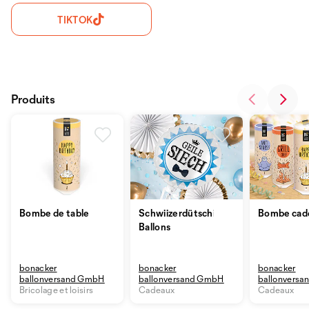
TIKTOK
Produits
Bombe de table
Schwiizerdütschi
Bombe cad
Ballons
bonacker
bonacker
bonacker
ballonversand GmbH
ballonversand GmbH
ballonvers
Bricolage et loisirs
Cadeaux
Cadeaux