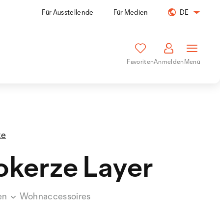
Für Ausstellende
Für Medien
DE
Favoriten
Anmelden
Menü
te
kerze Layer
en
Wohnaccessoires