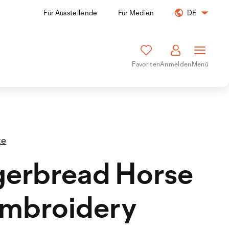
Für Ausstellende
Für Medien
DE
Favoriten
Anmelden
Menü
te
gerbread Horse
mbroidery