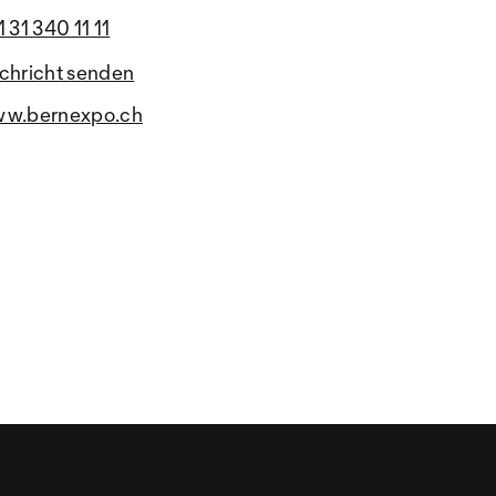
 31 340 11 11
chricht senden
w.bernexpo.ch