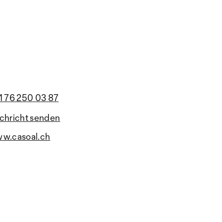
1 76 250 03 87
chricht senden
w.casoal.ch