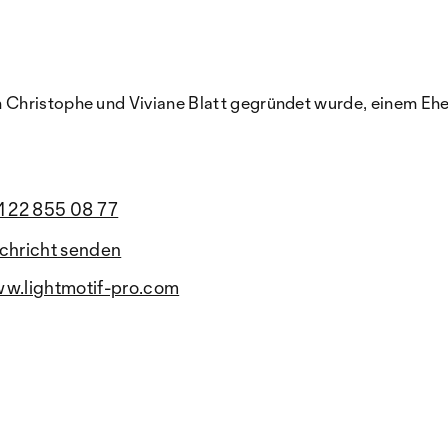
Christophe und Viviane Blatt gegründet wurde, einem Ehepa
1 22 855 08 77
chricht senden
w.lightmotif-pro.com