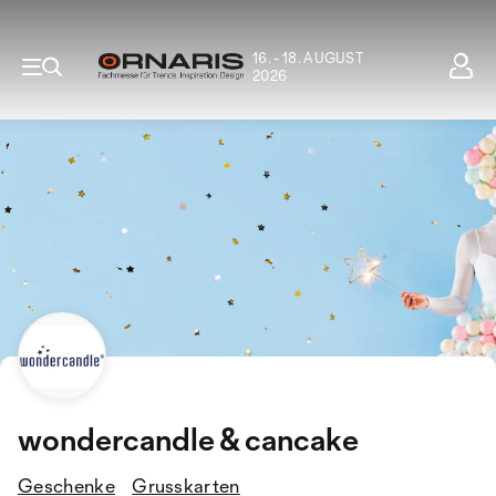
16. - 18. AUGUST
2026
wondercandle & cancake
Geschenke
Grusskarten