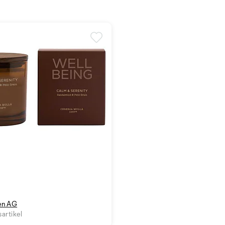
zen AG
artikel