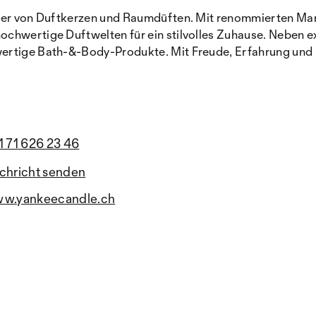
bieter von Duftkerzen und Raumdüften. Mit renommierten 
ochwertige Duftwelten für ein stilvolles Zuhause. Neben
ertige Bath-&-Body-Produkte. Mit Freude, Erfahrung und 
1 71 626 23 46
chricht senden
w.yankeecandle.ch