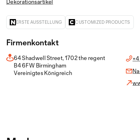
Dekorationsartikel
ERSTE AUSSTELLUNG
CUSTOMIZED PRODUCTS
Firmenkontakt
64 Shadwell Street, 1702 the regent
+4
B4 6FW Birmingham
Na
Vereinigtes Königreich
ww