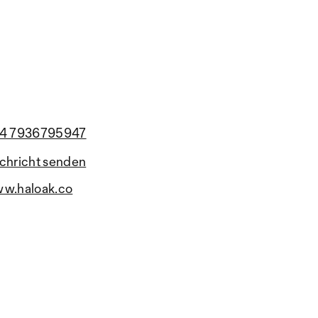
4 7936795947
chricht senden
w.haloak.co