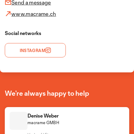
Send a message
www.macrame.ch
Social networks
INSTAGRAM
We’re always happy to help
Denise Weber
macrame GMBH
Matthias Weber
Geschäftsführer | Verkauf