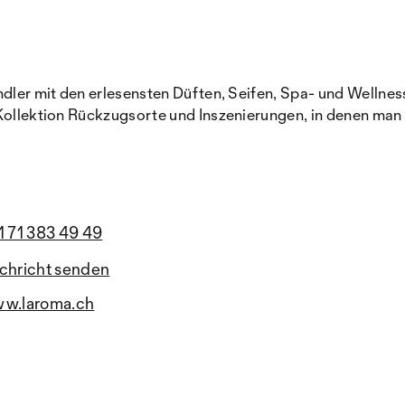
ndler mit den erlesensten Düften, Seifen, Spa- und Wellnes
Kollektion Rückzugsorte und Inszenierungen, in denen man s
1 71 383 49 49
chricht senden
w.laroma.ch