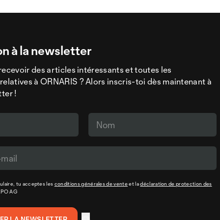
on à la newsletter
recevoir des articles intéressants et toutes les
relatives à ORNARIS ? Alors inscris-toi dès maintenant à
ter !
laire, tu acceptes les
conditions générales de vente
et la
déclaration de protection des
XPO AG