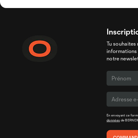
Inscripti
Tu souhaites 
informations 
notre newslet
En envoyant ce formu
données
de BERNE