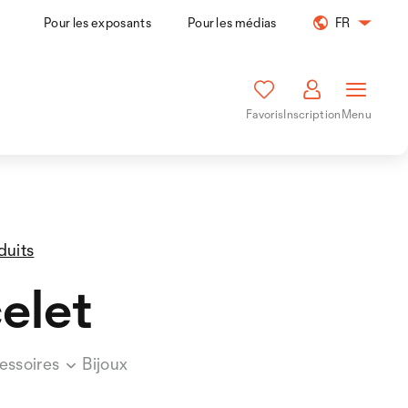
Pour les exposants
Pour les médias
FR
Favoris
Inscription
Menu
duits
elet
essoires
Bijoux