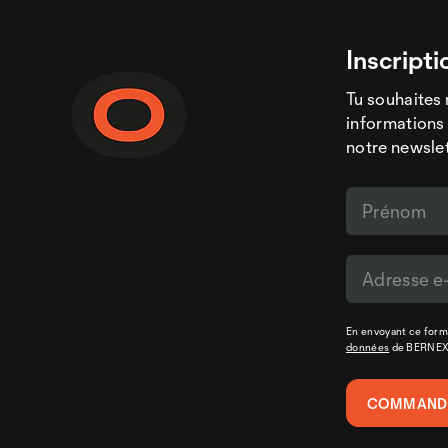
Inscripti
Tu souhaites 
informations 
notre newslet
En envoyant ce formu
données
de BERNE