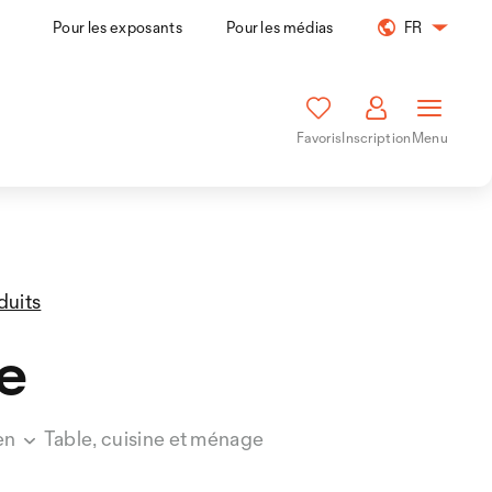
Pour les exposants
Pour les médias
FR
Favoris
Inscription
Menu
duits
e
en
Table, cuisine et ménage