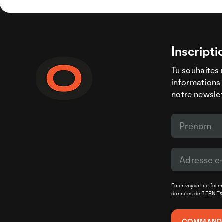
Inscripti
Tu souhaites 
informations 
notre newslet
En envoyant ce formu
données
de BERNE