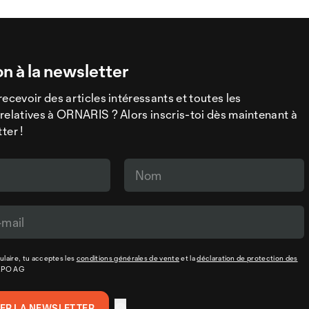
on à la newsletter
recevoir des articles intéressants et toutes les
relatives à ORNARIS ? Alors inscris-toi dès maintenant à
ter !
laire, tu acceptes les
conditions générales de vente
et la
déclaration de protection des
XPO AG