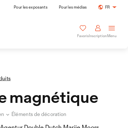
Pour les exposants
Pour les médias
FR
Favoris
Inscription
Menu
duits
e magnétique
en
Éléments de décoration
Agentur Double Dutch Marije Moors