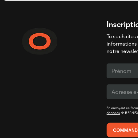
Inscripti
Tu souhaites 
informations 
notre newslet
En envoyant ce formu
données
de BERNE