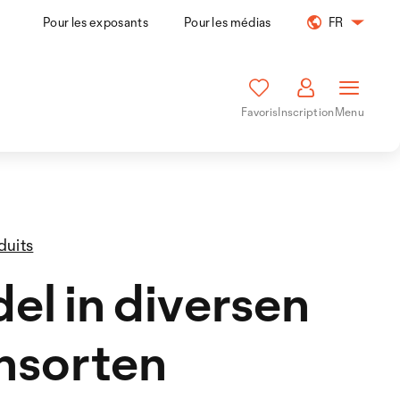
Pour les exposants
Pour les médias
FR
Favoris
Inscription
Menu
duits
el in diversen
nsorten