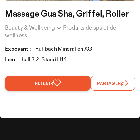
Massage Gua Sha, Griffel, Roller
Beauty & Wellbeing
Produits de spa et de
wellness
Exposant :
Rufibach Mineralien AG
Lieu :
hall 3.2, Stand H14
RETENIR
PARTAGER