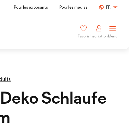
Pour les exposants
Pour les médias
FR
Favoris
Inscription
Menu
duits
Deko Schlaufe
m