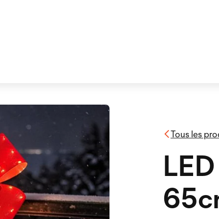
Tous les pro
LED 
65c