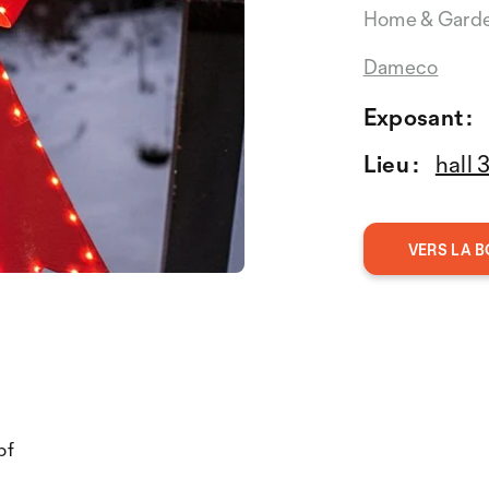
Home & Gard
Dameco
Exposant :
Lieu :
hall 
VERS LA B
pf