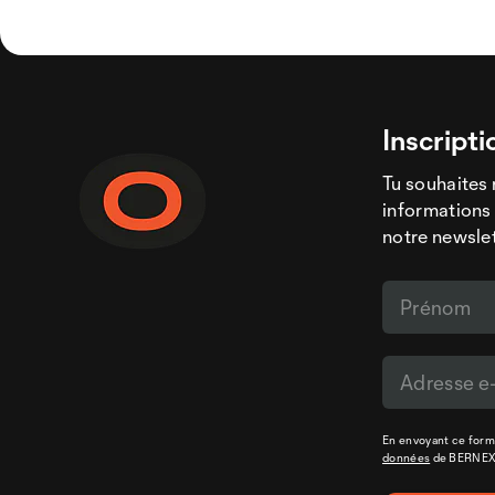
Inscripti
Tu souhaites 
informations 
notre newslet
En envoyant ce formu
données
de BERNE