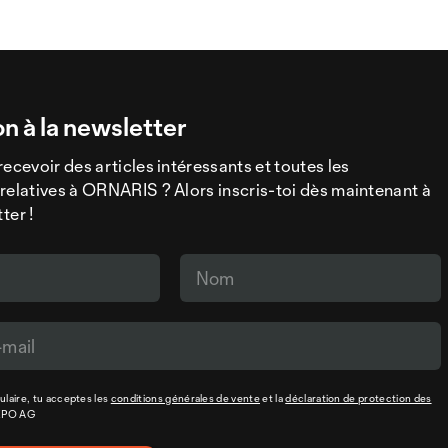
on à la newsletter
recevoir des articles intéressants et toutes les
relatives à ORNARIS ? Alors inscris-toi dès maintenant à
ter !
laire, tu acceptes les
conditions générales de vente
et la
déclaration de protection des
XPO AG