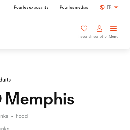
Pour les exposants
Pour les médias
FR
Favoris
Inscription
Menu
duits
 Memphis
inks
Food
unke