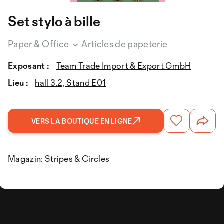
Set stylo à bille
Paper & Office
Articles de papeterie
Exposant :
Team Trade Import & Export GmbH
Lieu :
hall 3.2, Stand E01
VERS LA BOUTIQUE EN LIGNE
Magazin: Stripes & Circles