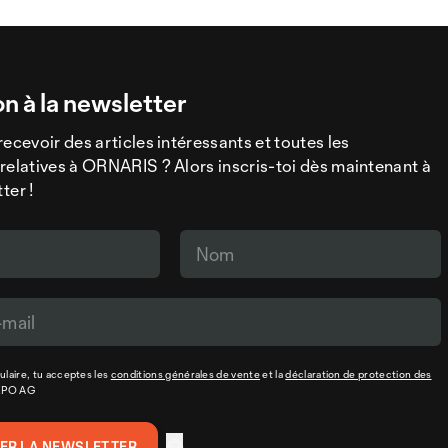
on à la newsletter
recevoir des articles intéressants et toutes les
relatives à ORNARIS ? Alors inscris-toi dès maintenant à
ter !
laire, tu acceptes les
conditions générales de vente
et la
déclaration de protection des
XPO AG