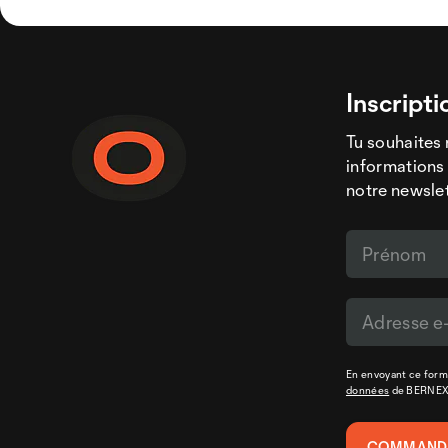
Inscripti
Tu souhaites 
informations 
notre newslet
En envoyant ce formu
données
de BERNE