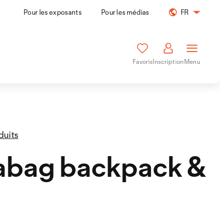
Pour les exposants
Pour les médias
FR
Favoris
Inscription
Menu
duits
abag backpack &