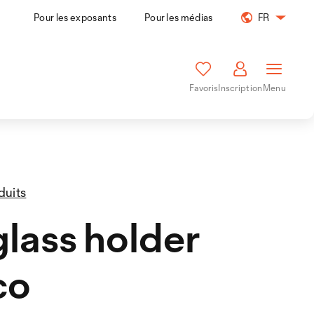
Pour les exposants
Pour les médias
FR
Favoris
Inscription
Menu
duits
lass holder
co