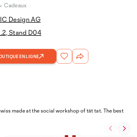
Cadeaux
IC Design AG
3.2, Stand D04
OUTIQUE EN LIGNE
Swiss made at the social workshop of tät tat. The best