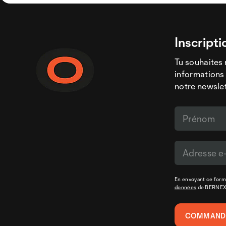
Inscripti
Tu souhaites 
informations 
notre newslet
En envoyant ce formu
données
de BERNE