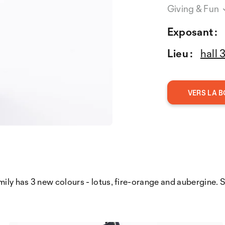
Giving & Fun
Exposant :
Lieu :
hall 
VERS LA B
mily has 3 new colours - lotus, fire-orange and aubergine. 