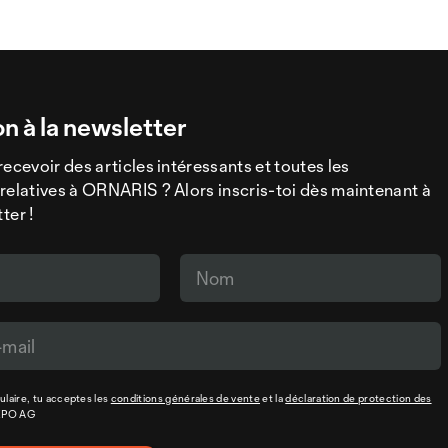
on à la newsletter
recevoir des articles intéressants et toutes les
relatives à ORNARIS ? Alors inscris-toi dès maintenant à
ter !
laire, tu acceptes les
conditions générales de vente
et la
déclaration de protection des
XPO AG