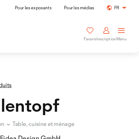
Pour les exposants
Pour les médias
FR
Favoris
Inscription
Menu
duits
lentopf
en
Table, cuisine et ménage
Fidea Design GmbH