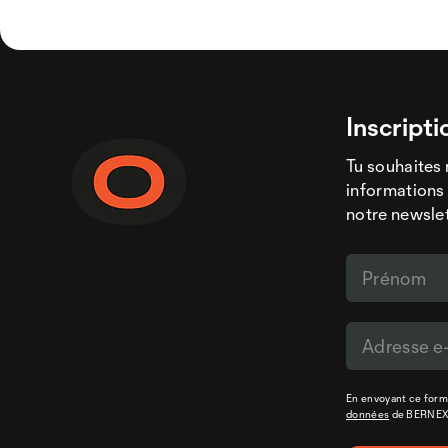
Inscripti
Tu souhaites 
informations 
notre newslet
En envoyant ce formu
données
de BERNE