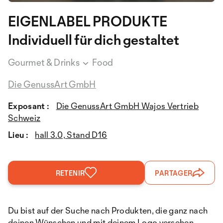
EIGENLABEL PRODUKTE
Individuell für dich gestaltet
Gourmet & Drinks
Food
Die GenussArt GmbH
Exposant :
Die GenussArt GmbH Wajos Vertrieb
Schweiz
Lieu :
hall 3.0, Stand D16
RETENIR
PARTAGER
Du bist auf der Suche nach Produkten, die ganz nach
deinen Wünschen und mit deinem Logo versehen