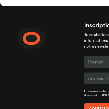
Inscripti
Tu souhaites 
informations 
notre newslet
En envoyant ce formu
données
de BERNE