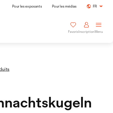
Pour les exposants
Pour les médias
FR
Favoris
Inscription
Menu
duits
hnachtskugeln