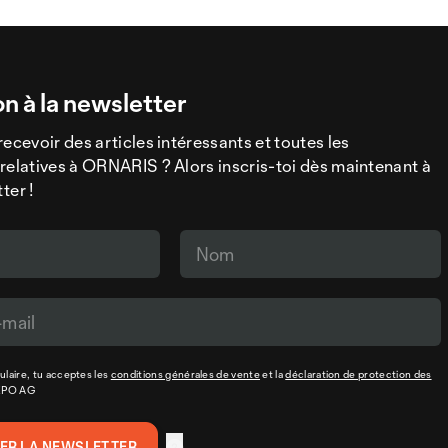
on à la newsletter
recevoir des articles intéressants et toutes les
relatives à ORNARIS ? Alors inscris-toi dès maintenant à
ter !
laire, tu acceptes les
conditions générales de vente
et la
déclaration de protection des
XPO AG